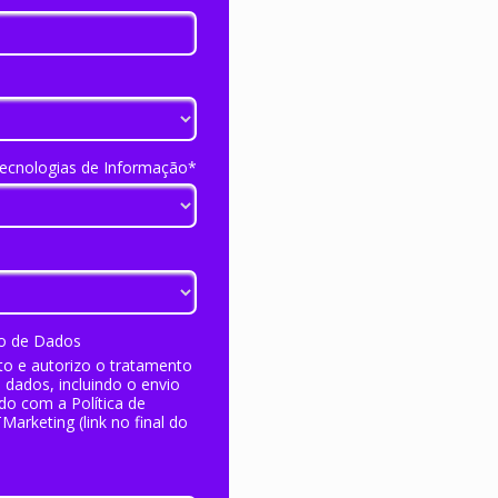
Tecnologias de Informação*
ão de Dados
 e autorizo o tratamento
dados, incluindo o envio
do com a Política de
arketing (link no final do