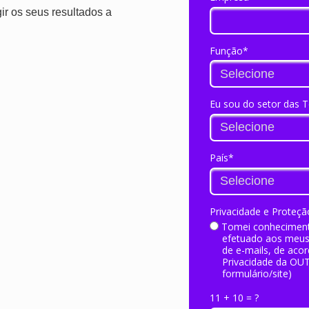
ir os seus resultados a
Função*
Eu sou do setor das 
País*
Privacidade e Proteç
Tomei conhecimento
efetuado aos meus 
de e-mails, de acor
Privacidade da OUTM
formulário/site)
11 + 10 = ?