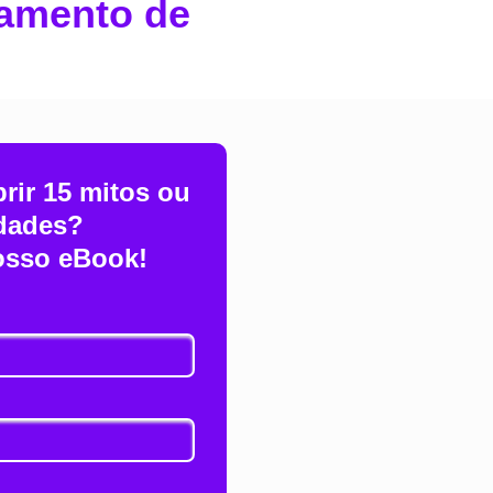
amento de
rir 15 mitos ou
dades?
osso eBook!