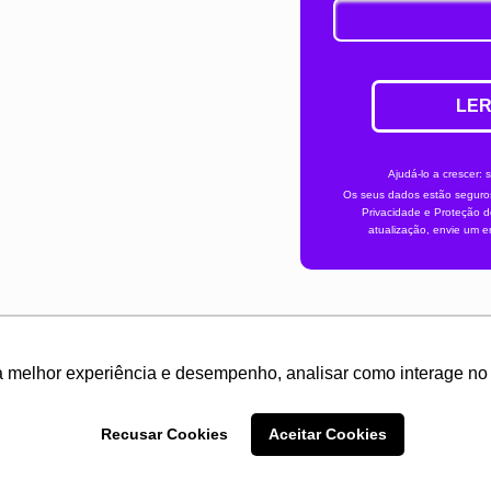
LER
Ajudá-lo a crescer: 
Os seus dados estão seguros
Privacidade e Proteção d
atualização, envie um e
 melhor experiência e desempenho, analisar como interage no 
Copyright © 2019 OUTMarketing. Todos os direitos reservados.
Recusar Cookies
Aceitar Cookies