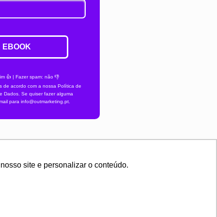
 EBOOK
sim 👍 | Fazer spam: não 👎
 de acordo com a nossa Política de
e Dados. Se quiser fazer alguma
mail para info@outmarketing.pt.
nosso site e personalizar o conteúdo.