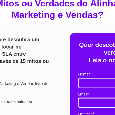
Alinh
Mitos ou Verdades do
Marketing e Vendas?
k e descubra um
Quer descob
 focar no
ver
 SLA entre
Leia o n
ravés de 15 mitos ou
Nome*
arketing e Vendas livre de
Email*
s são os mitos ou
Empresa*